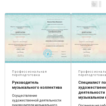
рофессиональная
Профессиональная
ереподготовка
переподготовка
уководитель
Специалист по
узыкального коллектива
художественной
деятельности в
существление
музыкальном коллект
удожественной деятельности
уководителя музыкального
Организация работы