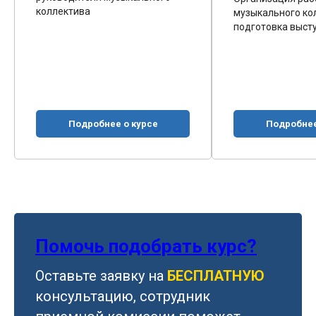
оллектива
музыкального коллектива 
подготовка выступлений
Подробнее о курсе
Подробнее о курсе
Помочь подобрать курс?
Оставьте заявку на
БЕСПЛАТНУЮ
консультацию, сотрудник