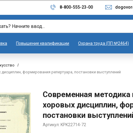
8-800-555-23-00
dogovor
овка
Повышение квалификации
Охрана труда (ПП №2464)
скусство
/
 дисциплин, формирования репертуара, постановки выступлений
Современная методика 
хоровых дисциплин, фо
постановки выступлени
Артикул:
KPK22714-72