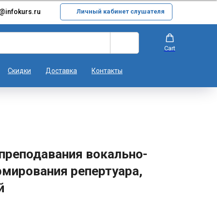
@infokurs.ru
Личный кабинет слушателя
Cart
Скидки
Доставка
Контакты
преподавания вокально-
рмирования репертуара,
й