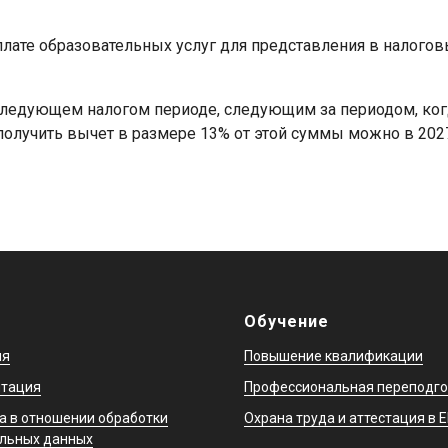
лате образовательных услуг для представления в налоговы
следующем налогом периоде, следующим за периодом, ког
 получить вычет в размере 13% от этой суммы можно в 20
Обучение
ия
Повышение квалификации
итация
Профессиональная переподго
а в отношении обработки
Охрана труда и аттестация в 
льных данных