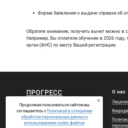
Форма Заявления о выдаче справки об оп
Обратите внимание, получить вычет можно в 
Например, Вы оплатили обучение в 2026 году,
орган (ФНС) по месту Вашей регистрации.
ПРОГРЕСС
О нас
Лиценз
Продолжая пользоваться сайтом вы
Аккред
соглашаетесь с
Политикой в отношении
обработки персональных данных и
Политик
© 2012-2026 ООО "ПРОГРЕСС"
использованием cookie-файлов
персона
Все права защищены.