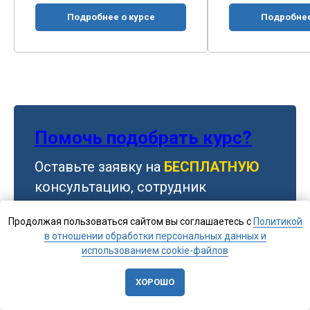
Подробнее о курсе
Подробнее 
Помочь подобрать курс?
Оставьте заявку на
БЕСПЛАТНУЮ
консультацию, сотрудник
приемной комиссии поможет
Продолжая пользоваться сайтом вы соглашаетесь с
Политикой
подобрать программу обучения и
в отношении обработки персональных данных и
ответит на все вопросы
использованием cookie-файлов
ХОРОШО
Оставить заявку на консультацию