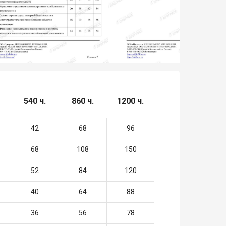
540 ч.
860 ч.
1200 ч.
42
68
96
68
108
150
52
84
120
40
64
88
36
56
78