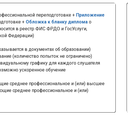
офессиональной переподготовке +
Приложение
одготовке +
Обложка к бланку диплома
о
осится в реестр ФИС ФРДО и ГосУслуги,
ской Федерации)
казывается в документах об образовании)
вание (количество попыток не ограничено)
видуальному графику для каждого слушателя
озможно ускоренное обучение
щие среднее профессиональное и (или) высшее
ающие среднее профессиональное и (или)