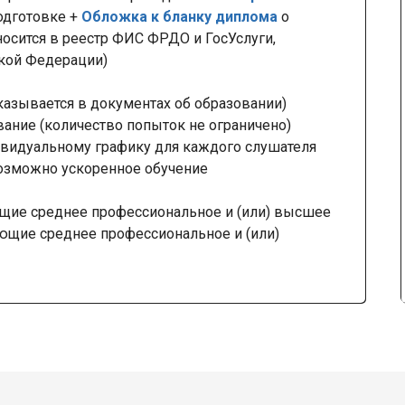
одготовке +
Обложка к бланку диплома
о
осится в реестр ФИС ФРДО и ГосУслуги,
ской Федерации)
казывается в документах об образовании)
вание (количество попыток не ограничено)
видуальному графику для каждого слушателя
озможно ускоренное обучение
щие среднее профессиональное и (или) высшее
ающие среднее профессиональное и (или)