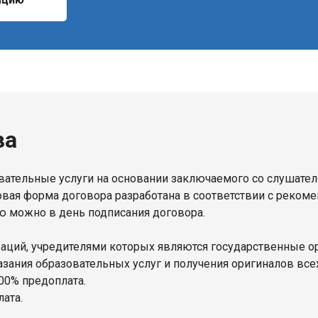
ва
ательные услуги на основании заключаемого со слушате
овая форма договора разработана в соответствии с реком
ю можно в день подписания договора.
изаций, учредителями которых являются государственные 
ания образовательных услуг и получения оригиналов всех 
00% предоплата.
ата.