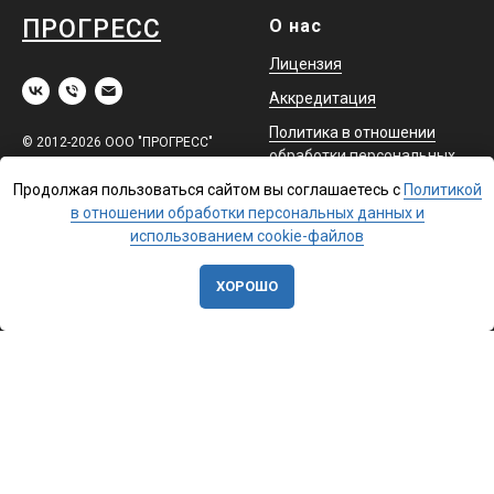
ПРОГРЕСС
О нас
Лицензия
Аккредитация
Политика в отношении
© 2012-2026 ООО "ПРОГРЕСС"
обработки персональных
Все права защищены.
данных
Продолжая пользоваться сайтом вы соглашаетесь с
Политикой
Оферта
в отношении обработки персональных данных и
использованием cookie-файлов
Обучение
Помощь
ХОРОШО
Повышение квалификации
Доставка
Профессиональная
Контакты
переподготовка
Охрана труда и аттестация
в ЕИСОТ