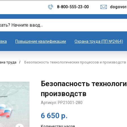
8-800-555-23-00
dogovor
овка
Повышение квалификации
Охрана труда (ПП №2464)
ана труда
/
Безопасность технологических процессов и производств
Безопасность технологи
производств
Артикул:
PP21001-280
6 650
р.
Количество часов