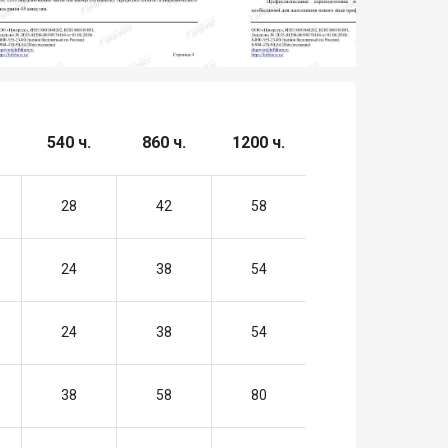
540 ч.
860 ч.
1200 ч.
28
42
58
24
38
54
24
38
54
38
58
80