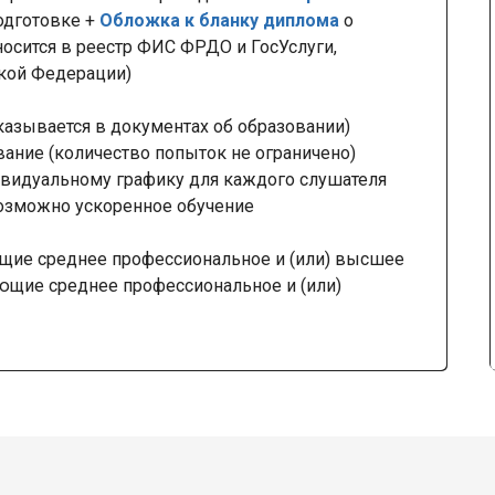
одготовке +
Обложка к бланку диплома
о
осится в реестр ФИС ФРДО и ГосУслуги,
ской Федерации)
казывается в документах об образовании)
вание (количество попыток не ограничено)
видуальному графику для каждого слушателя
озможно ускоренное обучение
щие среднее профессиональное и (или) высшее
ающие среднее профессиональное и (или)