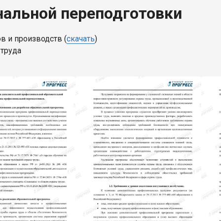
альной переподготовки
в и производств (
скачать
)
труда