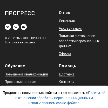
ПРОГРЕСС
О нас
Лицензия
Аккредитация
Политика в отношении
© 2012-2026 ООО "ПРОГРЕСС"
обработки персональных
Все права защищены.
данных
Оферта
Обучение
Помощь
Повышение квалификации
Доставка
Профессиональная
Контакты
переподготовка
Продолжая пользоваться сайтом вы соглашаетесь с
Политикой
Охрана труда и аттестация
в отношении обработки персональных данных и
в ЕИСОТ
использованием cookie-файлов