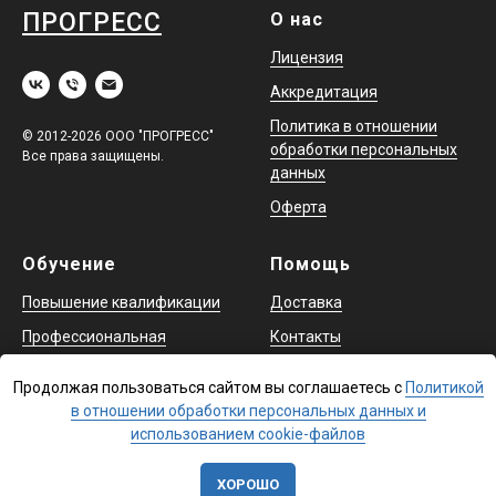
ПРОГРЕСС
О нас
Лицензия
Аккредитация
Политика в отношении
© 2012-2026 ООО "ПРОГРЕСС"
обработки персональных
Все права защищены.
данных
Оферта
Обучение
Помощь
Повышение квалификации
Доставка
Профессиональная
Контакты
переподготовка
Продолжая пользоваться сайтом вы соглашаетесь с
Политикой
Охрана труда и аттестация
в отношении обработки персональных данных и
в ЕИСОТ
использованием cookie-файлов
ХОРОШО