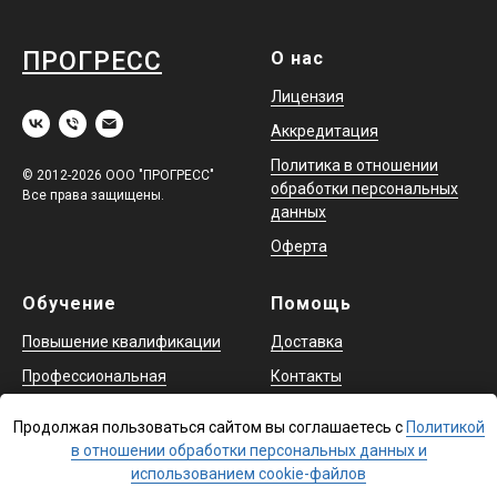
ПРОГРЕСС
О нас
Лицензия
Аккредитация
Политика в отношении
© 2012-2026 ООО "ПРОГРЕСС"
обработки персональных
Все права защищены.
данных
Оферта
Обучение
Помощь
Повышение квалификации
Доставка
Профессиональная
Контакты
переподготовка
Продолжая пользоваться сайтом вы соглашаетесь с
Политикой
Охрана труда и аттестация
в отношении обработки персональных данных и
в ЕИСОТ
использованием cookie-файлов