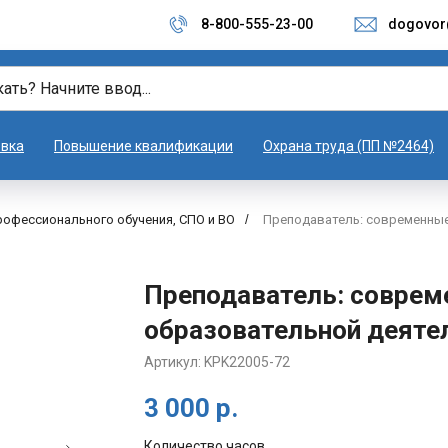
8-800-555-23-00
dogovor
овка
Повышение квалификации
Охрана труда (ПП №2464)
рофессионального обучения, СПО и ВО
/
Преподаватель: современные
Преподаватель: соврем
образовательной деяте
Артикул:
KPK22005-72
3 000
р.
Количество часов