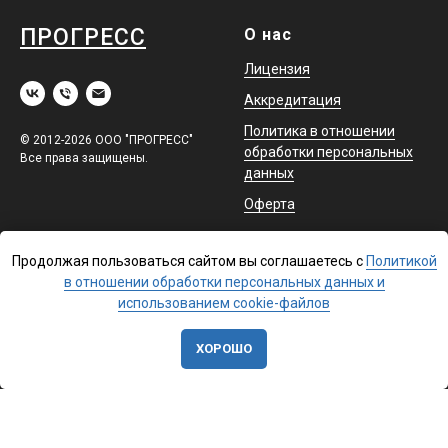
ПРОГРЕСС
О нас
Лицензия
Аккредитация
Политика в отношении
© 2012-2026 ООО "ПРОГРЕСС"
обработки персональных
Все права защищены.
данных
Оферта
Обучение
Помощь
Продолжая пользоваться сайтом вы соглашаетесь с
Политикой
в отношении обработки персональных данных и
Повышение квалификации
Доставка
использованием cookie-файлов
Профессиональная
Контакты
переподготовка
ХОРОШО
Охрана труда и аттестация
в ЕИСОТ