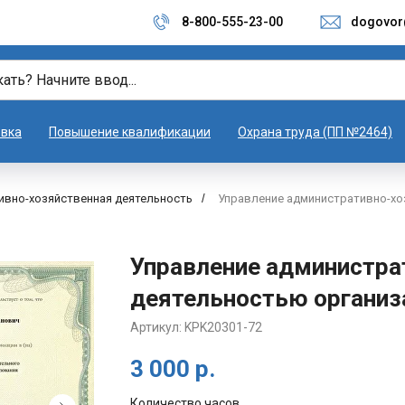
8-800-555-23-00
dogovor
овка
Повышение квалификации
Охрана труда (ПП №2464)
ивно-хозяйственная деятельность
/
Управление административно-хо
Управление администра
деятельностью организ
Артикул:
KPK20301-72
3 000
р.
Количество часов