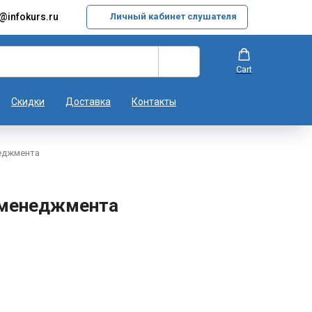
@infokurs.ru
Личный кабинет слушателя
Cart
Скидки
Доставка
Контакты
еджмента
 менеджмента