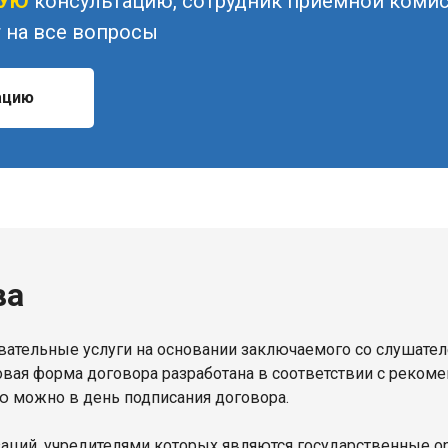
НУЮ
консультацию, сотрудник приемной коми
 на все вопросы
ацию
ва
ательные услуги на основании заключаемого со слушате
овая форма договора разработана в соответствии с реком
ю можно в день подписания договора.
изаций, учредителями которых являются государственные 