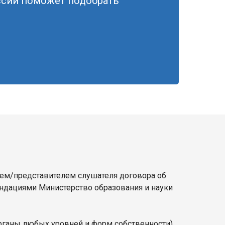
ссии поможет подобрать
лем/представителем слушателя договора об
ендациями Министерство образования и науки
органы любых уровней и форм собственности)